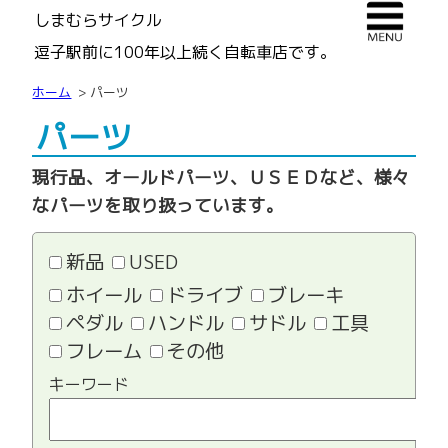
しまむらサイクル
逗子駅前に100年以上続く自転車店です。
ホーム
パーツ
パーツ
現行品、オールドパーツ、ＵＳＥＤなど、様々
なパーツを取り扱っています。
新品
USED
ホイール
ドライブ
ブレーキ
ペダル
ハンドル
サドル
工具
フレーム
その他
キーワード