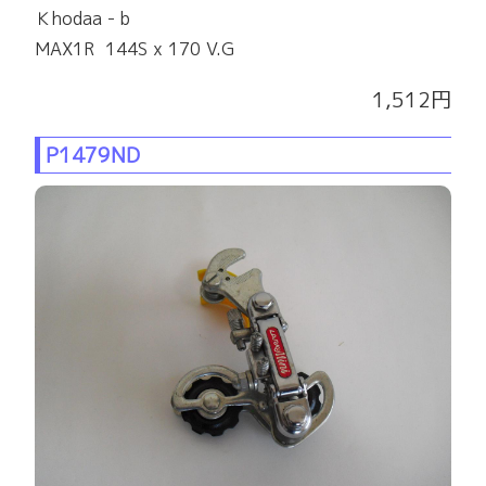
Ｋhodaa - b
MAX1R 144S x 170 V.G
1,512円
P1479ND