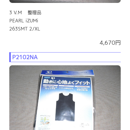
3 V.M 整理品
PEARL iZUMi
263SMT 2/XL
4,670円
P2102NA