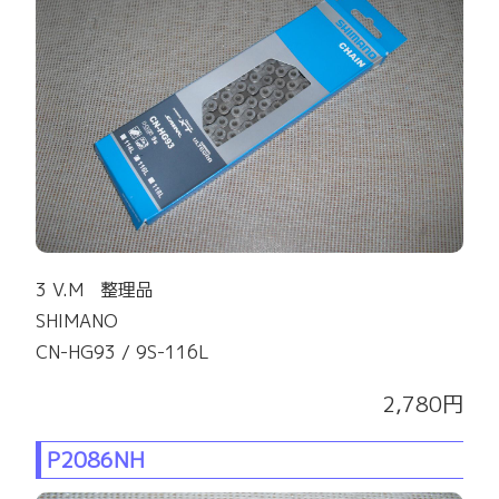
3 V.M 整理品
SHIMANO
CN-HG93 / 9S-116L
2,780円
P2086NH