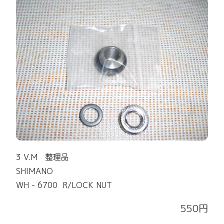
3 V.M 整理品
SHIMANO
WH - 6700 R/LOCK NUT
550円