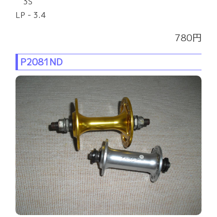
3S
LP - 3.4
780円
P2081ND