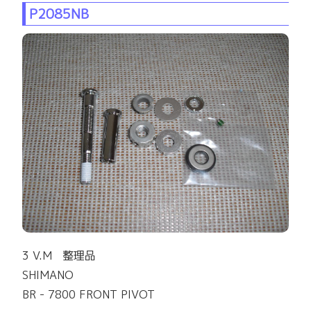
P2085NB
3 V.M 整理品
SHIMANO
BR - 7800 FRONT PIVOT