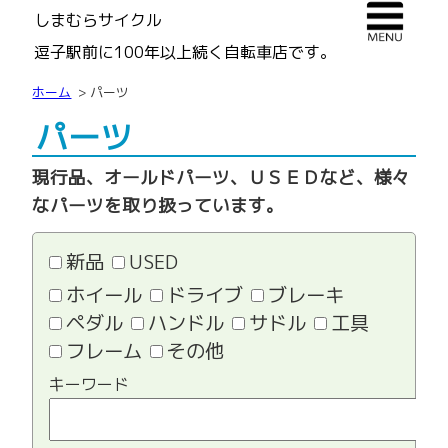
しまむらサイクル
逗子駅前に100年以上続く自転車店です。
ホーム
パーツ
パーツ
現行品、オールドパーツ、ＵＳＥＤなど、様々
なパーツを取り扱っています。
新品
USED
ホイール
ドライブ
ブレーキ
ペダル
ハンドル
サドル
工具
フレーム
その他
キーワード