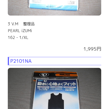
3 V.M 整理品
PEARL iZUMi
162 - 1/XL
1,995円
P2101NA