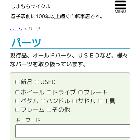
しまむらサイクル
逗子駅前に100年以上続く自転車店です。
ホーム
パーツ
パーツ
現行品、オールドパーツ、ＵＳＥＤなど、様々
なパーツを取り扱っています。
新品
USED
ホイール
ドライブ
ブレーキ
ペダル
ハンドル
サドル
工具
フレーム
その他
キーワード