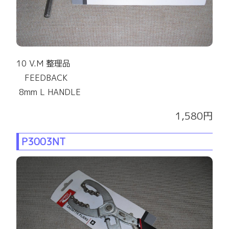
10 V.M 整理品
FEEDBACK
8mm L HANDLE
1,580円
P3003NT