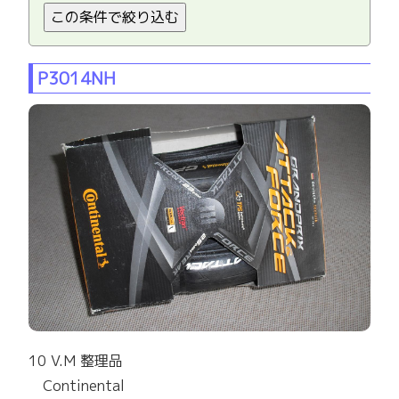
P3014NH
10 V.M 整理品
Continental