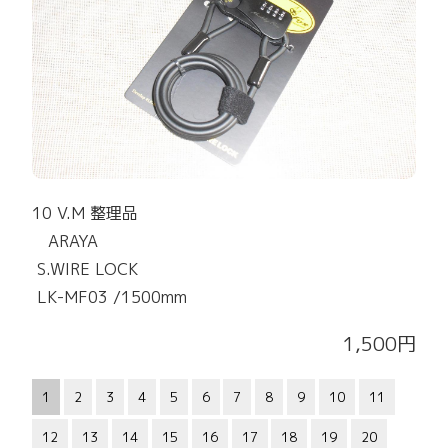
10 V.M 整理品
ARAYA
S.WIRE LOCK
LK-MF03 /1500mm
1,500円
1
2
3
4
5
6
7
8
9
10
11
12
13
14
15
16
17
18
19
20