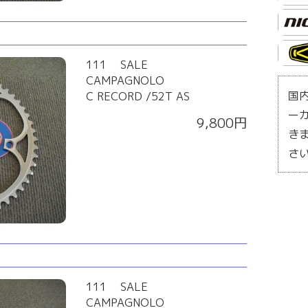
111 SALE
CAMPAGNOLO
国
C RECORD /52T AS
ー
9,800円
き
さ
111 SALE
CAMPAGNOLO