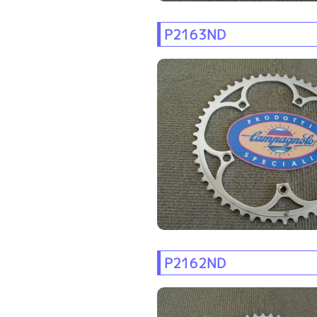
P2163ND
P2162ND