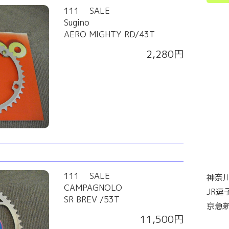
111 SALE
Sugino
AERO MIGHTY RD/43T
2,280円
111 SALE
神奈川
CAMPAGNOLO
JR逗
SR BREV /53T
京急
11,500円