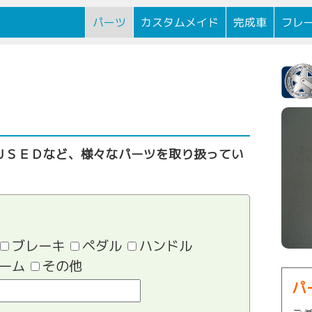
逗子駅前に
パーツ
カスタムメイド
完成車
フレ
ＵＳＥＤなど、様々なパーツを取り扱ってい
ブレーキ
ペダル
ハンドル
ーム
その他
パ