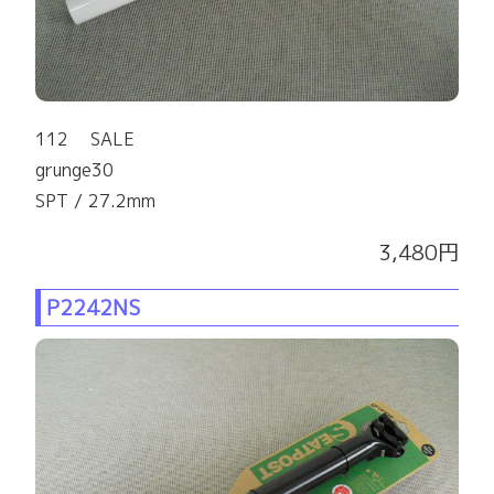
112 SALE
grunge30
SPT / 27.2mm
3,480円
P2242NS