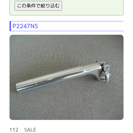
P2247NS
112 SALE