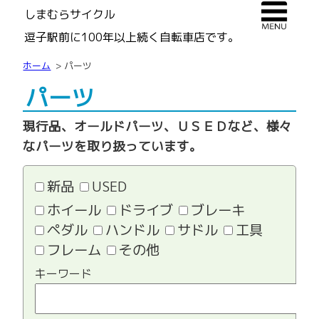
しまむらサイクル
逗子駅前に100年以上続く自転車店です。
ホーム
パーツ
パーツ
現行品、オールドパーツ、ＵＳＥＤなど、様々
なパーツを取り扱っています。
新品
USED
ホイール
ドライブ
ブレーキ
ペダル
ハンドル
サドル
工具
フレーム
その他
キーワード