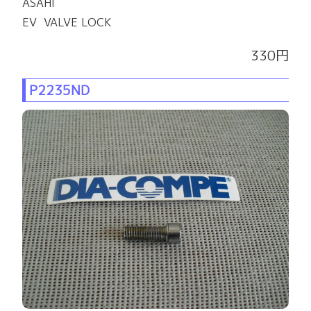
ASAHI
EV VALVE LOCK
330円
P2235ND