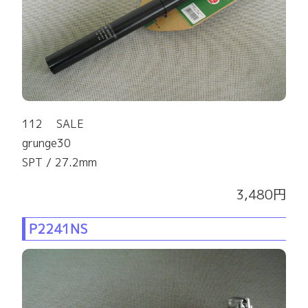
112 SALE
grunge30
SPT / 27.2mm
3,480円
P2241NS