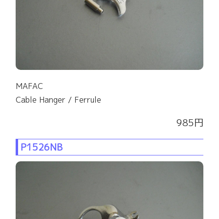
MAFAC
Cable Hanger / Ferrule
985円
P1526NB