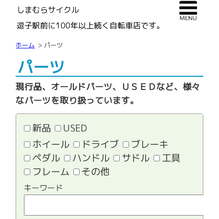
しまむらサイクル
逗子駅前に100年以上続く自転車店です。
ホーム
パーツ
パーツ
現行品、オールドパーツ、ＵＳＥＤなど、様々
なパーツを取り扱っています。
新品
USED
ホイール
ドライブ
ブレーキ
ペダル
ハンドル
サドル
工具
フレーム
その他
キーワード