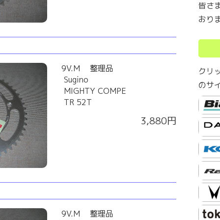
皆さ
おり
9V.M 整理品
クリ
Sugino
のサ
MIGHTY COMPE
TR 52T
3,880円
9V.M 整理品