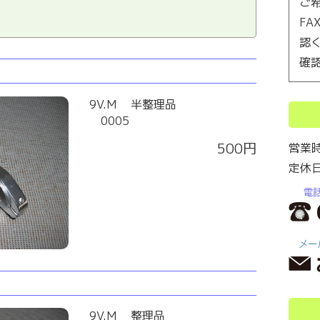
ご
F
認
確
9V.M 半整理品
0005
500円
営業
定休
9V.M 整理品