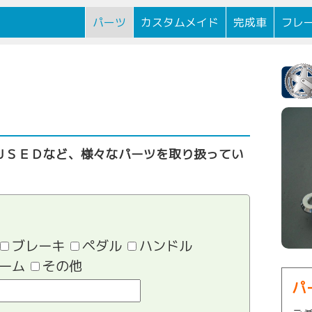
逗子駅前に
パーツ
カスタムメイド
完成車
フレ
ＵＳＥＤなど、様々なパーツを取り扱ってい
ブレーキ
ペダル
ハンドル
ーム
その他
パ