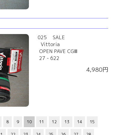
025 SALE
Vittoria
OPEN PAVE CGⅢ
27 - 622
4,980円
8
9
10
11
12
13
14
15
21
22
23
24
25
26
27
28