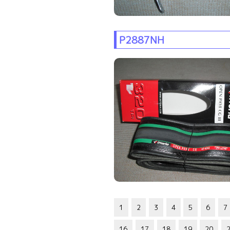
P2887NH
1
2
3
4
5
6
7
16
17
18
19
20