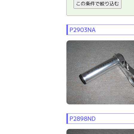
P2903NA
P2898ND