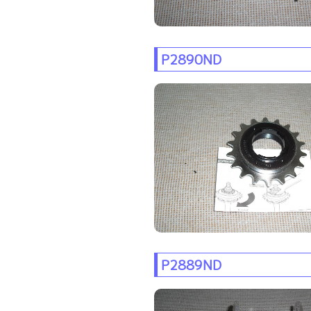
P2890ND
P2889ND