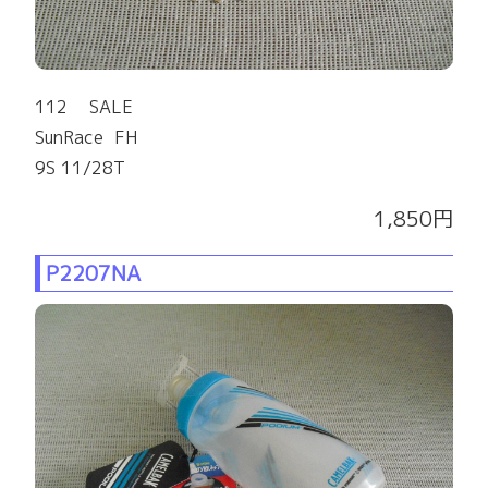
112 SALE
SunRace FH
9S 11/28T
1,850円
P2207NA