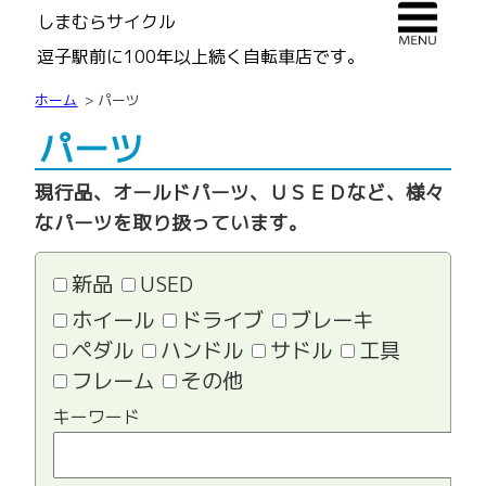
しまむらサイクル
逗子駅前に100年以上続く自転車店です。
ホーム
パーツ
パーツ
現行品、オールドパーツ、ＵＳＥＤなど、様々
なパーツを取り扱っています。
新品
USED
ホイール
ドライブ
ブレーキ
ペダル
ハンドル
サドル
工具
フレーム
その他
キーワード