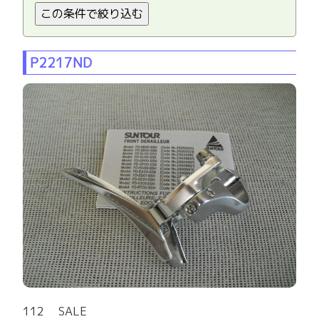
P2217ND
112 SALE