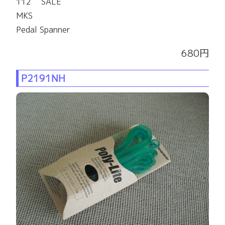
112 SALE
MKS
Pedal Spanner
680円
P2191NH