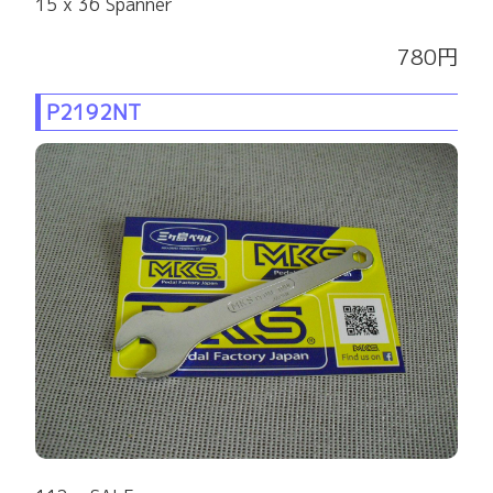
15 x 36 Spanner
780円
P2192NT