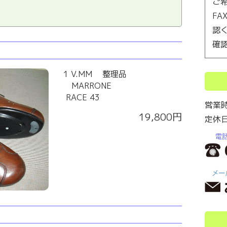
ご
F
認
確
1 V.MM 整理品
MARRONE
RACE 43
営業
19,800円
定休