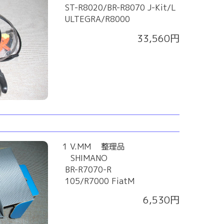
ST-R8020/BR-R8070 J-Kit/L
ULTEGRA/R8000
33,560円
1 V.MM 整理品
SHIMANO
BR-R7070-R
105/R7000 FiatM
6,530円