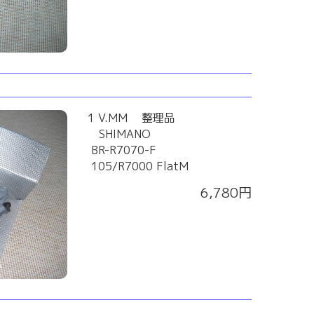
1 V.MM 整理品
SHIMANO
BR-R7070-F
105/R7000 FlatM
6,780円