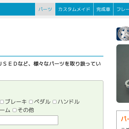
逗子駅前に
パーツ
カスタムメイド
完成車
フレ
ＵＳＥＤなど、様々なパーツを取り扱ってい
ブレーキ
ペダル
ハンドル
ーム
その他
パ