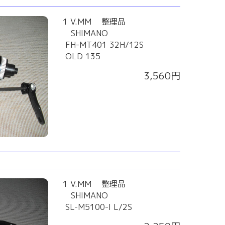
1 V.MM 整理品
SHIMANO
FH-MT401 32H/12S
OLD 135
3,560円
1 V.MM 整理品
SHIMANO
SL-M5100-I L/2S