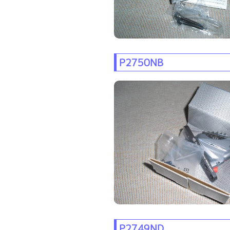
P2750NB
P2749ND