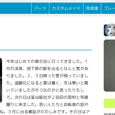
逗子駅前に
パーツ
カスタムメイド
完成車
フレ
今年はじめての展示会に行ってきました。１
月の浅草、地下鉄の駅を出るとなんと雪があ
りました。２、３日降った雪が残っていまし
た。温暖化になると夏は暑く、冬は寒いと聞
いていましたがそうなのかと思ったりもし
て。次の日は某出版社が２回目の取材と写真
撮りに来ました。若い人たちと自転車の話や
ね。３月に出る雑誌がたのしみです。その日はア