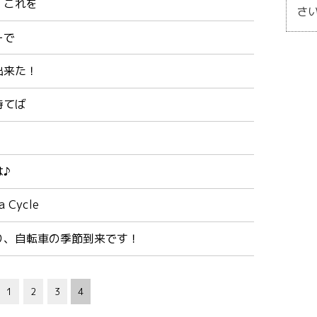
 これを
さ
ーで
出来た！
待てば
♪
a Cycle
り、自転車の季節到来です！
1
2
3
4