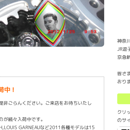
神奈川
JR逗
京急
皆さ
おり
荷中！
是非ごらんください。ご来店をお待ちいたし
クリ
のが続々入荷中です。
のサ
EIGH,LOUIS GARNEAUなど2011各種モデルは15