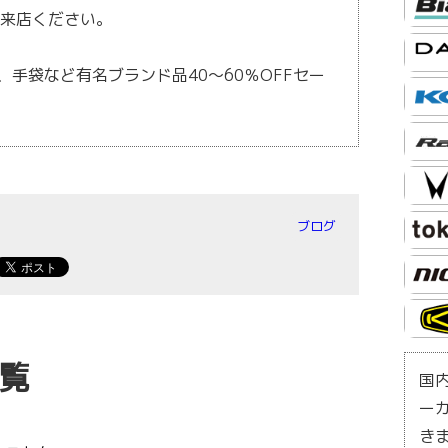
ご来店ください。
手袋など有名ブランド品40～60％OFFセー
ブログ
覧
国
ー
き