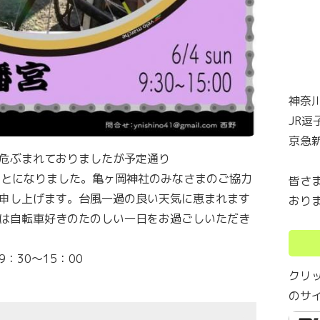
神奈川
JR逗
京急
危ぶまれておりましたが予定通り
催することになりました。亀ヶ岡神社のみなさまのご協力
皆さ
申し上げます。台風一過の良い天気に恵まれます
おり
は自転車好きのたのしい一日をお過ごしいただき
30～15：00
クリ
のサ