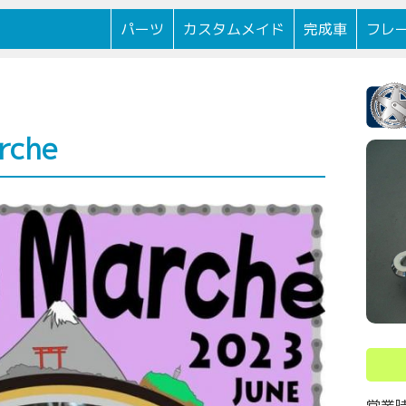
逗子駅前に
パーツ
カスタムメイド
完成車
フレ
rche